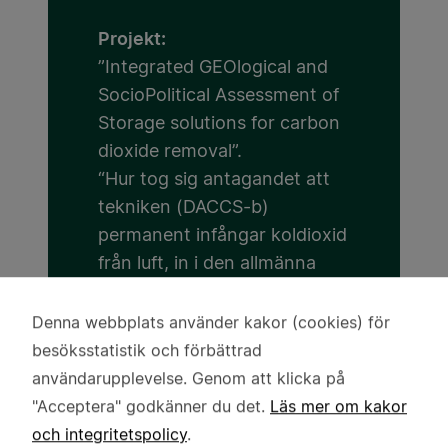
Projekt:
”Integrated GEOlogical and
SocioPolitical Assessment of
Storage solutions for carbon
dioxide removal”.
“Hur tog sig antagandet att
tekniken (DACCS-b)
permanent infångar koldioxid
från luft, in i den allmänna
debatten?"
Denna webbplats använder kakor (cookies) för
Användning
Huvudsökande:
besöksstatistik och förbättrad
av
Dr Léa Lévy
användarupplevelse. Genom att klicka på
personuppgifter
"Acceptera" godkänner du det.
Läs mer om kakor
Medsökande:
och
och integritetspolicy
.
kakor
Lunds universitet