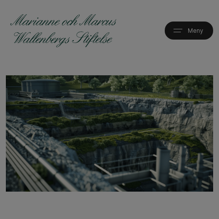
Hoppa
till
huvudinnehåll