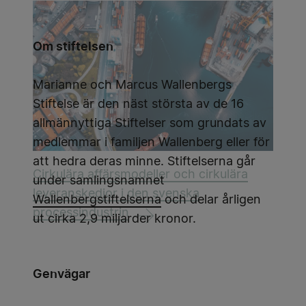
Om stiftelsen
Marianne och Marcus Wallenbergs
Stiftelse är den näst största av de 16
allmännyttiga Stiftelser som grundats av
medlemmar i familjen Wallenberg eller för
att hedra deras minne. Stiftelserna går
Cirkulära affärsmodeller och cirkulära
under samlingsnamnet
leveranskedjor i den svenska
Wallenbergstiftelserna
och delar årligen
processindustrin
ut cirka 2,9 miljarder kronor.
Genvägar