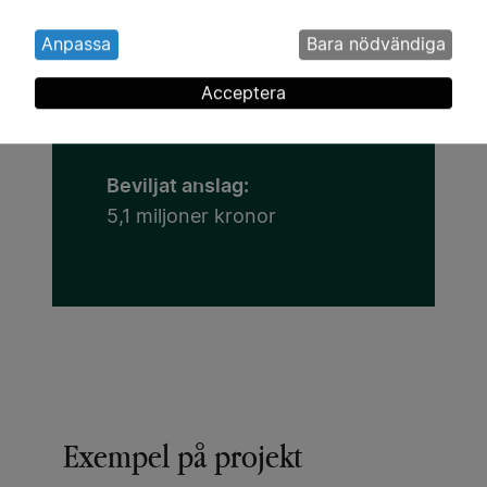
Wim Carton
Anpassa
Bara nödvändiga
Henner Busch
Acceptera
Lärosäte:
Lunds universitet
Beviljat anslag:
5,1 miljoner kronor
Exempel på projekt