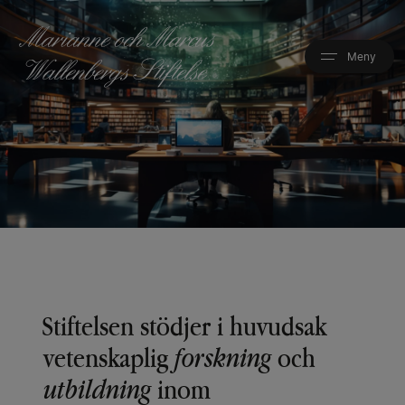
Hoppa
till
huvudinnehåll
Stiftelsen stödjer i huvudsak
vetenskaplig
forskning
och
utbildning
inom