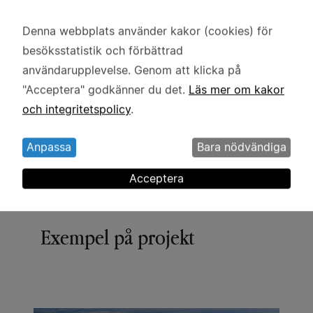
Denna webbplats använder kakor (cookies) för
Användning
besöksstatistik och förbättrad
av
WASP–HS: forskning om AI,
användarupplevelse. Genom att klicka på
personuppgifter
teknik, människa och samhälle.
"Acceptera" godkänner du det.
Läs mer om kakor
och
Läs mer
och integritetspolicy
.
kakor
Anpassa
Bara nödvändiga
Acceptera
Exempel på projekt