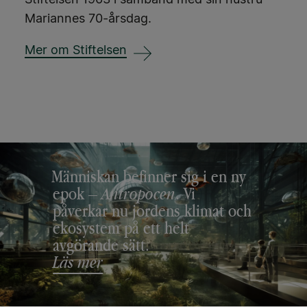
Mariannes 70-årsdag.
Mer om Stiftelsen
Människan befinner sig i en ny
epok –
Antropocen
. Vi
påverkar nu jordens klimat och
ekosystem på ett helt
avgörande sätt.
Läs mer