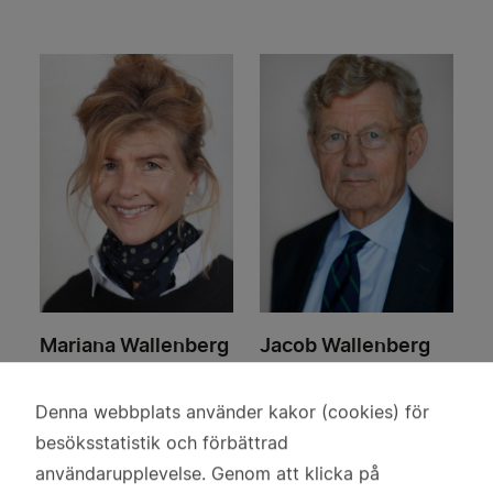
Mariana Wallenberg
Jacob Wallenberg
Risberg
Ledamot
Ledamot
Denna webbplats använder kakor (cookies) för
Användning
besöksstatistik och förbättrad
av
användarupplevelse. Genom att klicka på
personuppgifter