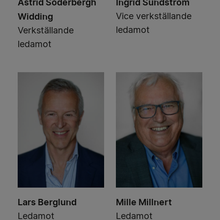
Astrid Söderbergh
Ingrid Sundström
Widding
Vice verkställande
ledamot
Verkställande
ledamot
Lars Berglund
Mille Millnert
Ledamot
Ledamot