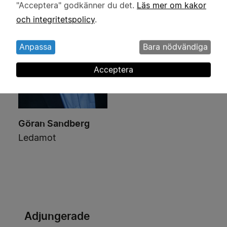
"Acceptera" godkänner du det.
Läs mer om kakor
och
och integritetspolicy
.
kakor
Anpassa
Bara nödvändiga
Acceptera
Göran Sandberg
Ledamot
Adjungerade