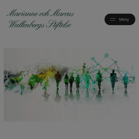
Hoppa
till
huvudinnehåll