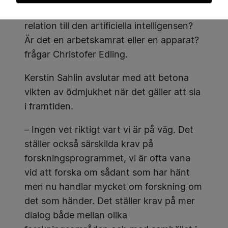
intressantare med AI. Vad ska man ha för
relation till den artificiella intelligensen?
Är det en arbetskamrat eller en apparat?
frågar Christofer Edling.
Kerstin Sahlin avslutar med att betona
vikten av ödmjukhet när det gäller att sia
i framtiden.
– Ingen vet riktigt vart vi är på väg. Det
ställer också särskilda krav på
forskningsprogrammet, vi är ofta vana
vid att forska om sådant som har hänt
men nu handlar mycket om forskning om
det som händer. Det ställer krav på mer
dialog både mellan olika