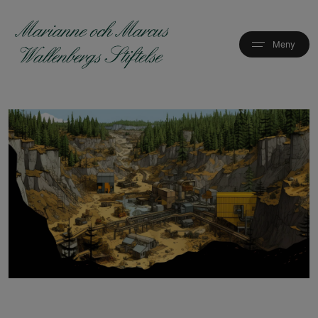
Hoppa
till
huvudinnehåll