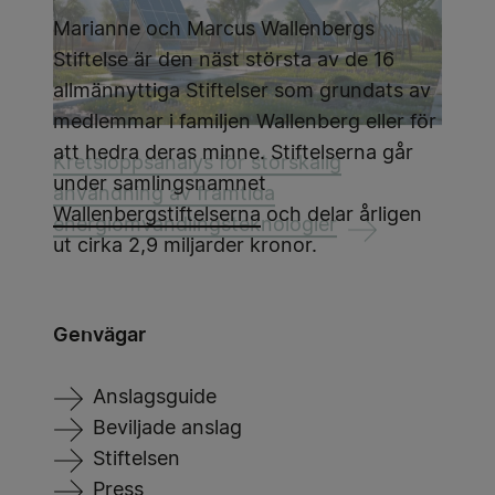
Marianne och Marcus Wallenbergs
Stiftelse är den näst största av de 16
allmännyttiga Stiftelser som grundats av
medlemmar i familjen Wallenberg eller för
att hedra deras minne. Stiftelserna går
Kretsloppsanalys för storskalig
under samlingsnamnet
användning av framtida
Wallenbergstiftelserna
och delar årligen
energiomvandlingsteknologier
ut cirka 2,9 miljarder kronor.
Genvägar
Anslagsguide
Beviljade anslag
Stiftelsen
Press