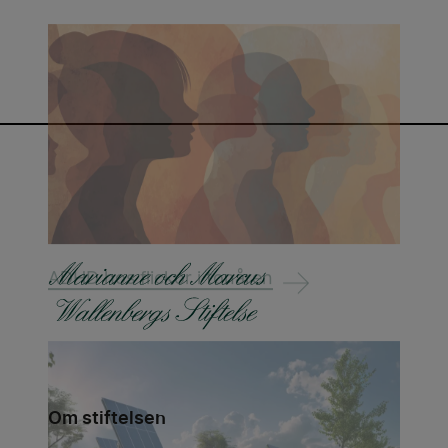
ADHD hos flickor i tonåren
Om stiftelsen