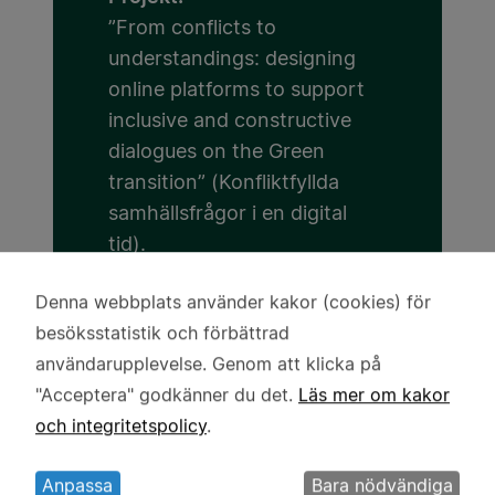
”From conflicts to
understandings: designing
online platforms to support
inclusive and constructive
dialogues on the Green
transition” (Konfliktfyllda
samhällsfrågor i en digital
tid).
Huvudsökande:
Denna webbplats använder kakor (cookies) för
Användning
Professor Annica Sandström
besöksstatistik och förbättrad
av
användarupplevelse. Genom att klicka på
personuppgifter
Medsökande:
"Acceptera" godkänner du det.
Läs mer om kakor
och
Luleå Tekniska universitet
och integritetspolicy
.
kakor
Anna Ståhlbröst
Anpassa
Bara nödvändiga
Lärosäte: