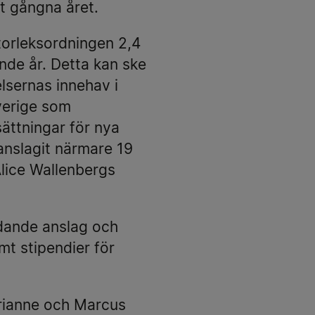
t gångna året.
storleksordningen 2,4
nde år. Detta kan ske
elsernas innehav i
Sverige som
sättningar för nya
anslagit närmare 19
Alice Wallenbergs
ydande anslag och
mt stipendier för
arianne och Marcus