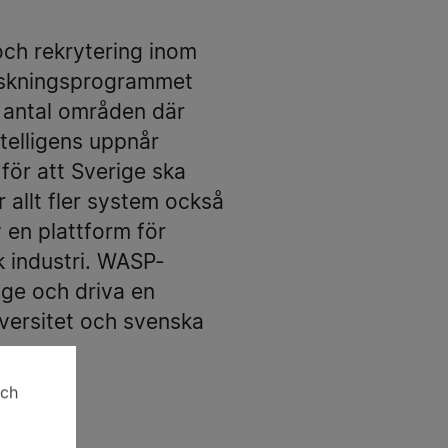
och rekrytering inom
orskningsprogrammet
t antal områden där
telligens uppnår
ör att Sverige ska
allt fler system också
 en plattform för
 industri. WASP-
ige och driva en
iversitet och svenska
och