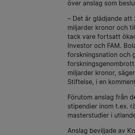
över anslag som beslut
– Det är glädjande att 
miljarder kronor och t
tack vare fortsatt öka
Investor och FAM. Bola
forskningsnation och g
forskningsgenombrott.
miljarder kronor, säge
Stiftelse, i en komment
Förutom anslag från d
stipendier inom t.ex. 
masterstudier i utlande
Anslag beviljade av K