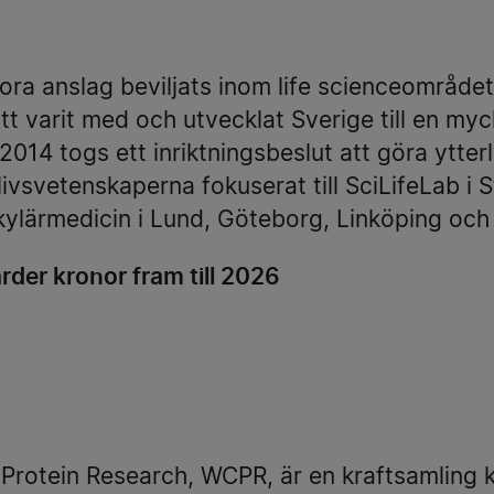
ra anslag beviljats inom life scienceområdet 
ätt varit med och utvecklat Sverige till en my
014 togs ett inriktningsbeslut att göra ytterli
ivsvetenskaperna fokuserat till SciLifeLab i
ekylärmedicin i Lund, Göteborg, Linköping o
rder kronor fram till 2026
 Protein Research, WCPR, är en kraftsamling 