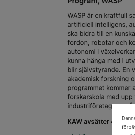
Program, WASP
WASP är en kraftfull s
artificiell intelligen
ska bidra till en kun
fordon, robotar och k
autonomi i växelverka
kunna hänga med i utv
blir självstyrande. En
akademisk forskning o
programmet kommer att
forskarskola med upp t
industriföretag uppgår t
Denna
KAW avsätter 4,2 milja
An
förbä