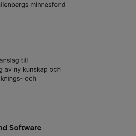
allenbergs minnesfond
nslag till
g av ny kunskap och
rsknings- och
and Software