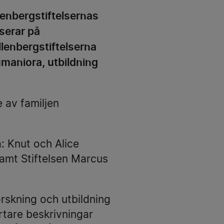
lenbergstiftelsernas
serar på
lenbergstiftelserna
maniora, utbildning
 av familjen
a: Knut och Alice
samt Stiftelsen Marcus
orskning och utbildning
rtare beskrivningar