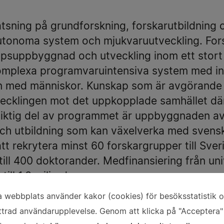
atsning på grundforskning, forskarutbildning 
s, autonoma system och mjukvaruutveckling. F
skapsuppbyggnad och utveckling inom ett stor
omplexa programvaruintensiva system med in
n med människor. Kunskap som är avgörande f
ecklingen mot det uppkopplade samhället där 
 viktig del av programmet är uppbyggnaden av
ch utbildning som kan växelverka med svensk
 rekrytera minst 60 forskargrupper till Sver
ill 400 doktorander. Medfinansiering från un
ill 1,3 miljarder.
 webbplats använder kakor (cookies) för besöksstatistik 
rder kronor fram till 2029
vändning
ttrad användarupplevelse. Genom att klicka på "Acceptera"