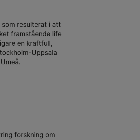
som resulterat i att
cket framstående life
gare en kraftfull,
 Stockholm-Uppsala
ch Umeå.
kring forskning om