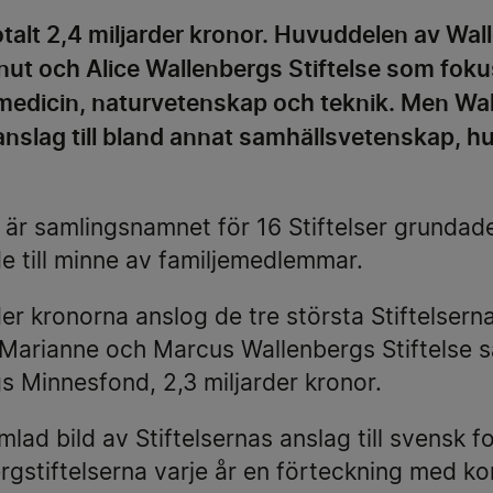
talt 2,4 miljarder kronor. Huvuddelen av Wal
ut och Alice Wallenbergs Stiftelse som foku
edicin, naturvetenskap och teknik. Men Wal
nslag till bland annat samhällsvetenskap, hu
 är samlingsnamnet för 16 Stiftelser grundade
de till minne av familjemedlemmar.
der kronorna anslog de tre största Stiftelsern
, Marianne och Marcus Wallenbergs Stiftelse 
s Minnesfond, 2,3 miljarder kronor.
lad bild av Stiftelsernas anslag till svensk f
rgstiftelserna varje år en förteckning med ko