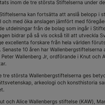
ats inom de tre största Stiftelserna under de
Stiftelserna kan fortsätta att anslå belopp i 
ill och med öka anslagen jämfört med föregåe
de utdelningar från de bolag som ingår i Stift
gen bidrar på så vis också till att utveckla 
e excellenta forskare från hela världen förut
 Senaste 10 åren har Wallenbergstiftelserna 
r Peter Wallenberg Jr, ordförande i Knut och 
ar.
e tre största Wallenbergstiftelserna ges bet
rättsvetenskap, arkeologi och konsthistoria sa
t.
nut och Alice Wallenbergs stiftelse (KAW), M