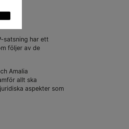
-satsning har ett
m följer av de
och Amalia
för allt ska
juridiska aspekter som