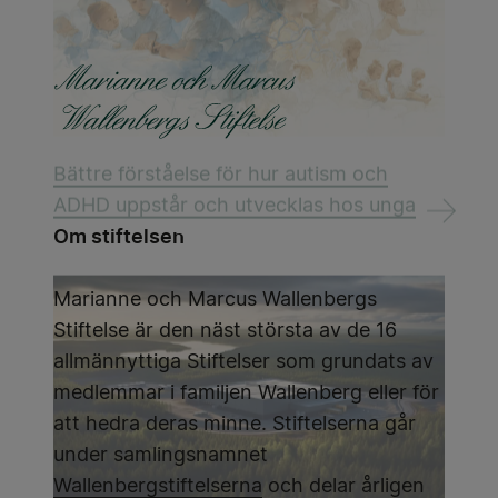
Bättre förståelse för hur autism och
ADHD uppstår och utvecklas hos unga
Om stiftelsen
Marianne och Marcus Wallenbergs
Stiftelse är den näst största av de 16
allmännyttiga Stiftelser som grundats av
medlemmar i familjen Wallenberg eller för
att hedra deras minne. Stiftelserna går
under samlingsnamnet
Wallenbergstiftelserna
och delar årligen