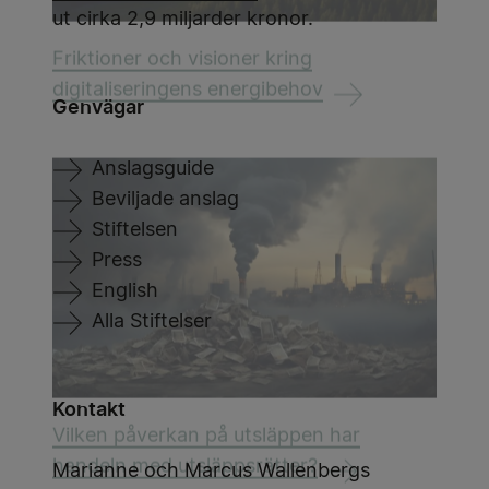
ut cirka 2,9 miljarder kronor.
Friktioner och visioner kring
digitaliseringens energibehov
Genvägar
Anslagsguide
Beviljade anslag
Stiftelsen
Press
English
Alla Stiftelser
Kontakt
Vilken påverkan på utsläppen har
handeln med utsläppsrätter?
Marianne och Marcus Wallenbergs